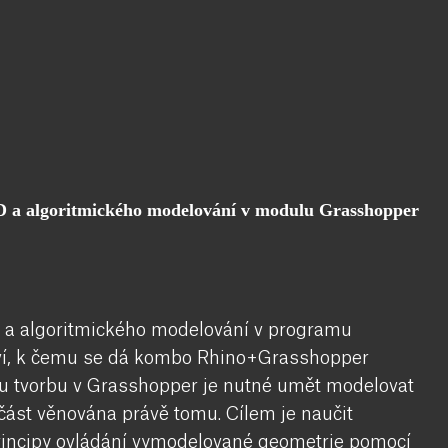
D a algoritmického modelování v modulu Grasshopper
 a algoritmického modelování v programu
oví, k čemu se dá kombo Rhino+Grasshopper
nou tvorbu v Grasshopper je nutné umět modelovat
část věnována právě tomu. Cílem je naučit
principy ovládání vymodelované geometrie pomocí