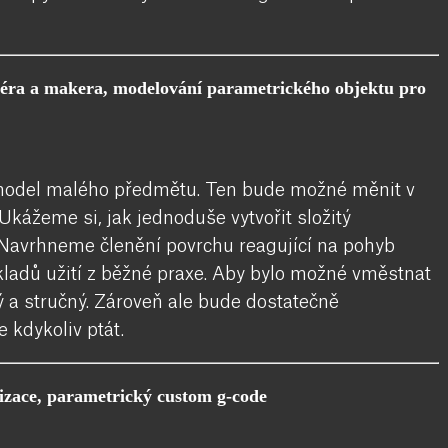
néra a makera, modelování parametrického objektu pro
 model malého předmětu. Ten bude možné měnit v
 Ukážeme si, jak jednoduše vytvořit složitý
k. Navrhneme členění povrchu reagující na pohyb
íkladů užití z běžné praxe. Aby bylo možné vměstnat
ý a stručný. Zároveň ale bude dostatečně
 kdykoliv ptát.
lizace, parametrický custom g-code