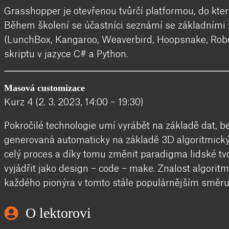
Grasshopper je otevřenou tvůrčí platformou, do které
Během školení se účastníci seznámí se základními 
(LunchBox, Kangaroo, Weaverbird, Hoopsnake, Robot
skriptu v jazyce C# a Python.
Masová customizace
Kurz 4 (2. 3. 2023, 14:00 – 19:30)
Pokročilé technologie umí vyrábět na základě dat, be
generovaná automaticky na základě 3D algoritmický
celý proces a díky tomu změnit paradigma lidské tv
vyjádřit jako design – code – make. Znalost algorit
každého pionýra v tomto stále populárnějším směru 
O lektorovi